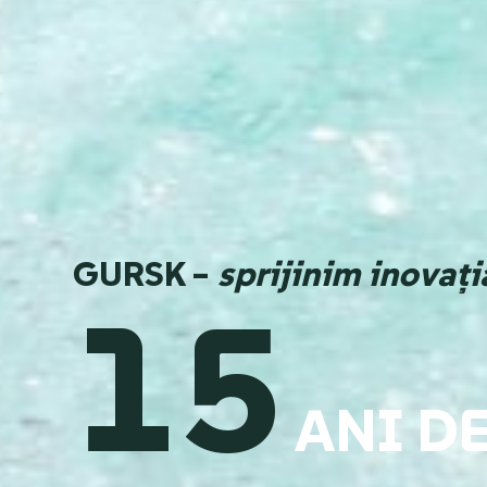
GURSK –
sprijinim inovați
15
ANI D