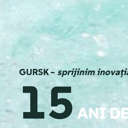
GURSK –
sprijinim inovați
15
ANI D